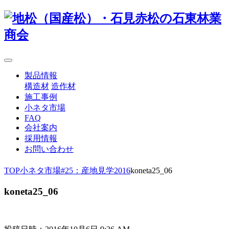
製品情報
構造材
造作材
施工事例
小ネタ市場
FAQ
会社案内
採用情報
お問い合わせ
TOP
小ネタ市場
#25：産地見学2016
koneta25_06
koneta25_06